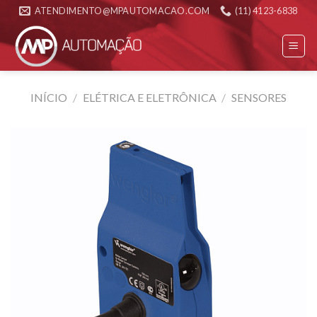
Skip
ATENDIMENTO@MPAUTOMACAO.COM
(11) 4123-6838
to
content
INÍCIO
/
ELÉTRICA E ELETRÔNICA
/
SENSORES