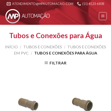
Skip
ATENDIMENTO@MPAUTOMACAO.COM
(11) 4123-6838
to
content
Tubos e Conexões para Água
INÍCIO
/
TUBOS E CONEXÕES
/
TUBOS E CONEXÕES
EM PVC
/
TUBOS E CONEXÕES PARA ÁGUA
FILTRAR