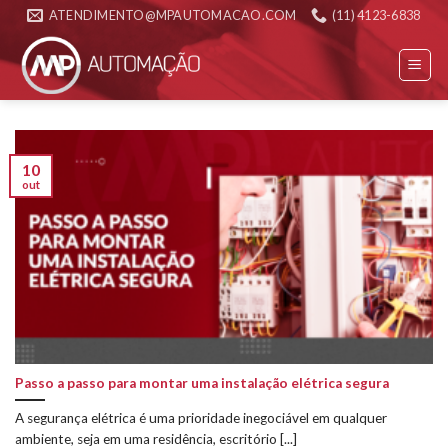
Skip
ATENDIMENTO@MPAUTOMACAO.COM
(11) 4123-6838
to
content
10
out
Passo a passo para montar uma instalação elétrica segura
A segurança elétrica é uma prioridade inegociável em qualquer
ambiente, seja em uma residência, escritório [...]