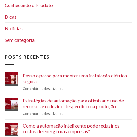
Conhecendo o Produto
Dicas
Noticias
Sem categoria
POSTS RECENTES
Passo a passo para montar uma instalação elétrica
segura
Comentários desativados
em
Passo
a
Estratégias de automação para otimizar o uso de
passo
recursos e reduzir o desperdício na produção
para
Comentários desativados
em
montar
Estratégias
uma
de
Como a automação inteligente pode reduzir os
instalação
automação
elétrica
custos de energia nas empresas?
para
segura