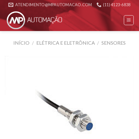
Skip
ATENDIMENTO@MPAUTOMACAO.COM
(11) 4123-6838
to
content
INÍCIO
/
ELÉTRICA E ELETRÔNICA
/
SENSORES