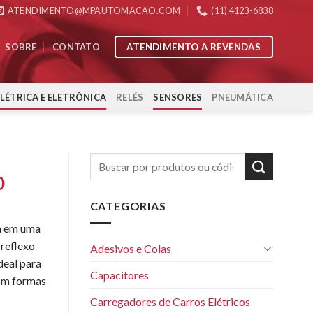
ATENDIMENTO@MPAUTOMACAO.COM
(11) 4123-6838
ATENDIMENTO A REVENDAS
SOBRE
CONTATO
ELÉTRICA E ELETRÔNICA
RELÉS
SENSORES
PNEUMÁTICA
0
CATEGORIAS
ra em uma
-reflexo
Adesivos e Colas
deal para
Capacitores
com formas
Carregadores de Carros Elétricos