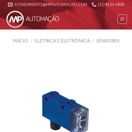
Skip
ATENDIMENTO@MPAUTOMACAO.COM
(11) 4123-6838
to
content
INÍCIO
/
ELÉTRICA E ELETRÔNICA
/
SENSORES