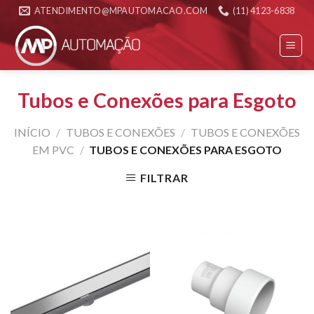
Skip
ATENDIMENTO@MPAUTOMACAO.COM
(11) 4123-6838
to
content
Tubos e Conexões para Esgoto
INÍCIO
/
TUBOS E CONEXÕES
/
TUBOS E CONEXÕES
EM PVC
/
TUBOS E CONEXÕES PARA ESGOTO
FILTRAR