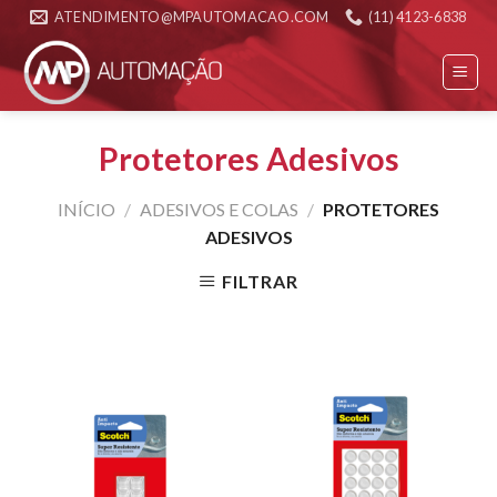
Skip
ATENDIMENTO@MPAUTOMACAO.COM
(11) 4123-6838
to
content
Protetores Adesivos
INÍCIO
/
ADESIVOS E COLAS
/
PROTETORES
ADESIVOS
FILTRAR