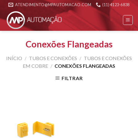
Skip
ATENDIMENTO@MPAUTOMACAO.COM
(11) 4123-6838
to
content
Conexões Flangeadas
INÍCIO
/
TUBOS E CONEXÕES
/
TUBOS E CONEXÕES
EM COBRE
/
CONEXÕES FLANGEADAS
FILTRAR