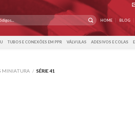
HOME
BLOG
-U
TUBOS E CONEXÕES EM PPR
VÁLVULAS
ADESIVOS E COLAS
S MINIATURA
/
SÉRIE 41