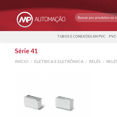
Skip
to
content
TUBOS E CONEXÕES EM PVC
PVC
Série 41
INÍCIO
/
ELÉTRICA E ELETRÔNICA
/
RELÉS
/
RELÉ