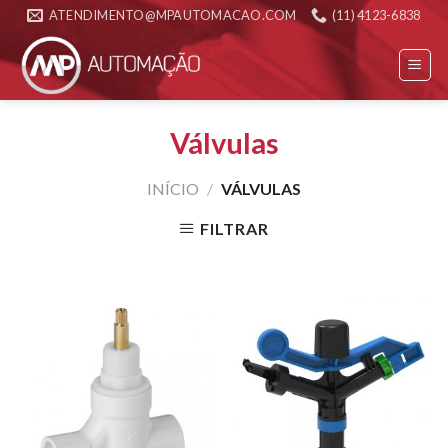
Skip
ATENDIMENTO@MPAUTOMACAO.COM
(11) 4123-6838
to
content
Válvulas
INÍCIO
/
VÁLVULAS
FILTRAR