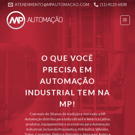
Skip
ATENDIMENTO@MPAUTOMACAO.COM
(11) 4123-6838
to
content
O QUE VOCÊ
PRECISA EM
AUTOMAÇÃO
INDUSTRIAL TEM NA
MP!
Com mais de 30 anos de tradição e mercado, a MP
Automação distribui para todo o Brasil e América Latina,
produtos, equipamentos e acessórios para Automação
Industrial, incluindo Pneumática, Hidráulica, Válvulas,
Tubos, Conexões, Elétrica, Eletrônica, Sensores, Relés e