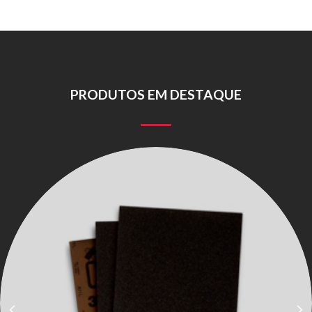
PRODUTOS EM DESTAQUE
Lixa d’Água 331Q, 34256, 230 mm x 280 mm, Grão P220,
50 Folhas por Pacote 3M™