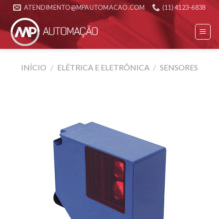
Skip
ATENDIMENTO@MPAUTOMACAO.COM
(11) 4123-6838
to
content
INÍCIO
/
ELÉTRICA E ELETRÔNICA
/
SENSORES