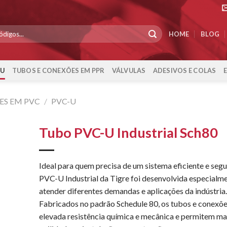
HOME
BLOG
-U
TUBOS E CONEXÕES EM PPR
VÁLVULAS
ADESIVOS E COLAS
ES EM PVC
/
PVC-U
Tubo PVC-U Industrial Sch80
Ideal para quem precisa de um sistema eficiente e segur
PVC-U Industrial da Tigre foi desenvolvida especialm
atender diferentes demandas e aplicações da indústria
Fabricados no padrão Schedule 80, os tubos e conexõ
elevada resistência química e mecânica e permitem ma