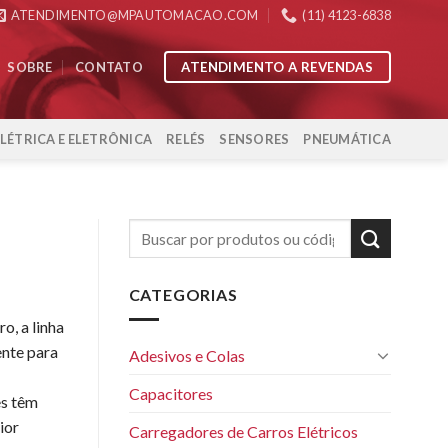
ATENDIMENTO@MPAUTOMACAO.COM
(11) 4123-6838
ATENDIMENTO A REVENDAS
SOBRE
CONTATO
ELÉTRICA E ELETRÔNICA
RELÉS
SENSORES
PNEUMÁTICA
CATEGORIAS
o, a linha
ente para
Adesivos e Colas
.
Capacitores
es têm
ior
Carregadores de Carros Elétricos