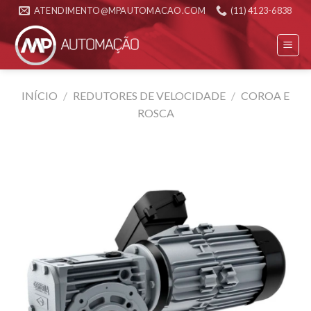
Skip
ATENDIMENTO@MPAUTOMACAO.COM
(11) 4123-6838
to
content
INÍCIO
/
REDUTORES DE VELOCIDADE
/
COROA E
ROSCA