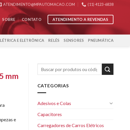
ATENDIMENTO@MPAUTOMACAO.COM
(11) 4123-6838
ATENDIMENTO A REVENDAS
SOBRE
CONTATO
ELÉTRICA E ELETRÔNICA
RELÉS
SENSORES
PNEUMÁTICA
25 mm
CATEGORIAS
Adesivos e Colas
ara
Capacitores
mpezas e
Carregadores de Carros Elétricos