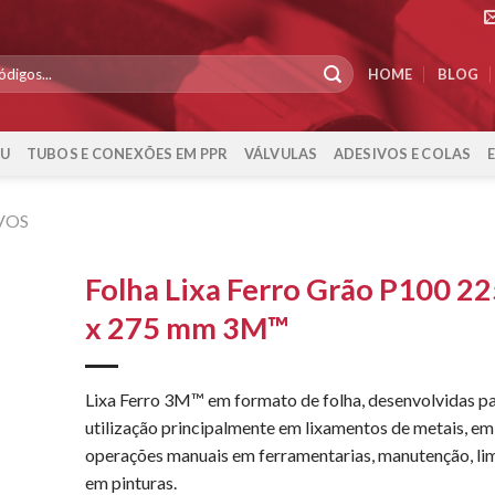
HOME
BLOG
-U
TUBOS E CONEXÕES EM PPR
VÁLVULAS
ADESIVOS E COLAS
VOS
Folha Lixa Ferro Grão P100 2
x 275 mm 3M™
Lixa Ferro 3M™ em formato de folha, desenvolvidas p
utilização principalmente em lixamentos de metais, em
operações manuais em ferramentarias, manutenção, li
em pinturas.