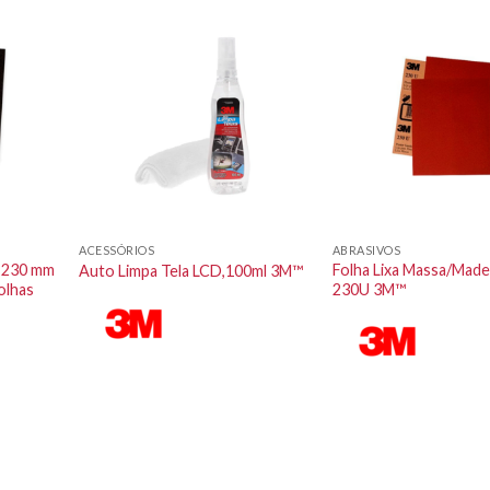
ACESSÓRIOS
ABRASIVOS
, 230 mm
Folha Lixa Massa/Made
Auto Limpa Tela LCD,100ml 3M™
olhas
230U 3M™