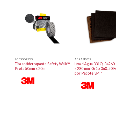
ACESSÓRIOS
ABRASIVOS
otch-
Fita antiderrapante Safety Walk™
Lixa d’Água 331Q, 34260
ional
Preta 50mm x 20m
x 280 mm, Grão 360, 50 F
por Pacote 3M™