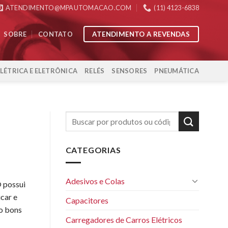
ATENDIMENTO@MPAUTOMACAO.COM
(11) 4123-6838
ATENDIMENTO A REVENDAS
SOBRE
CONTATO
ELÉTRICA E ELETRÔNICA
RELÉS
SENSORES
PNEUMÁTICA
CATEGORIAS
Adesivos e Colas
® possui
icar e
Capacitores
do bons
Carregadores de Carros Elétricos