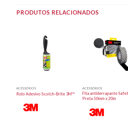
PRODUTOS RELACIONADOS
ACESSÓRIOS
ACESSÓRIOS
™
Fita antiderrapante Safe
Rolo Adesivo Scotch-Brite 3M™
M™
Preta 50mm x 20m