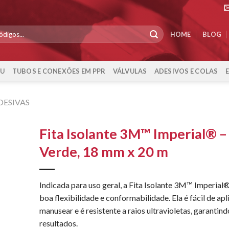
HOME
BLOG
-U
TUBOS E CONEXÕES EM PPR
VÁLVULAS
ADESIVOS E COLAS
DESIVAS
Fita Isolante 3M™ Imperial® –
Verde, 18 mm x 20 m
Indicada para uso geral, a Fita Isolante 3M™ Imperial
boa flexibilidade e conformabilidade. Ela é fácil de apl
manusear e é resistente a raios ultravioletas, garantin
resultados.