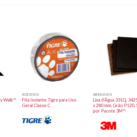
ADESIVOS
ABRASIVOS
ty Walk™
Fita Isolante Tigre para Uso
Lixa d’Água 331Q, 342
Geral Classe C
x 280 mm, Grão P120, 
por Pacote 3M™