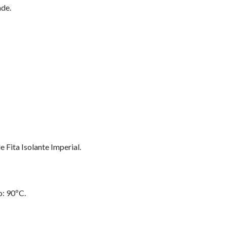
ade.
Fita Isolante Imperial.
: 90ºC.