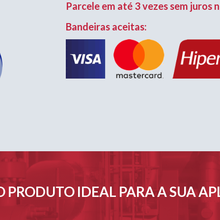
Parcele em até 3 vezes sem juros n
Bandeiras aceitas:
 PRODUTO IDEAL PARA A SUA A