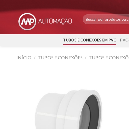
Skip
to
content
TUBOS E CONEXÕES EM PVC
PVC
INÍCIO
/
TUBOS E CONEXÕES
/
TUBOS E CONEXÕ