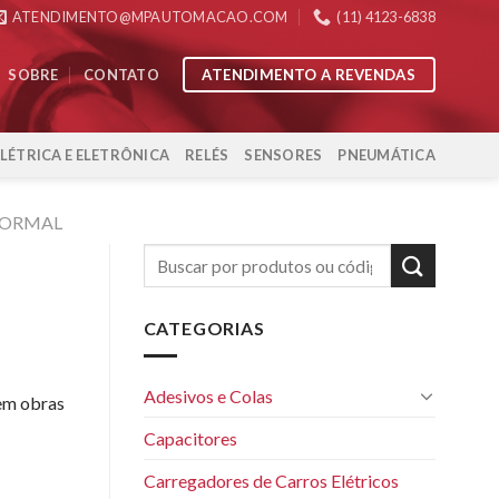
ATENDIMENTO@MPAUTOMACAO.COM
(11) 4123-6838
ATENDIMENTO A REVENDAS
SOBRE
CONTATO
ELÉTRICA E ELETRÔNICA
RELÉS
SENSORES
PNEUMÁTICA
NORMAL
CATEGORIAS
Adesivos e Colas
 em obras
Capacitores
Carregadores de Carros Elétricos