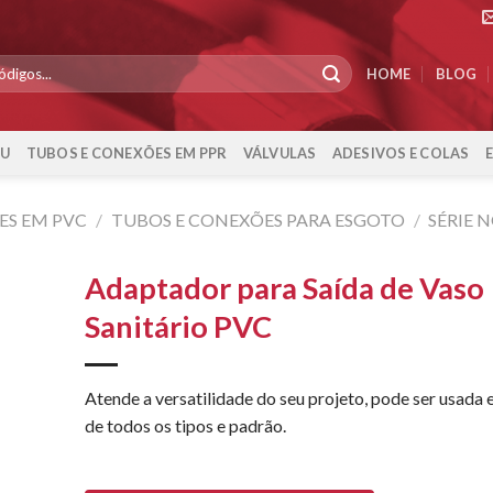
HOME
BLOG
-U
TUBOS E CONEXÕES EM PPR
VÁLVULAS
ADESIVOS E COLAS
ES EM PVC
/
TUBOS E CONEXÕES PARA ESGOTO
/
SÉRIE 
Adaptador para Saída de Vaso
Sanitário PVC
Atende a versatilidade do seu projeto, pode ser usada
de todos os tipos e padrão.