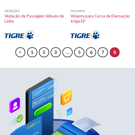
VEDAÇÃO
VOLANTE
Vedação de Passagem Válvula de
Volante para Curva de Derivação
Linha
Irriga EP
1
2
3
…
5
6
7
8