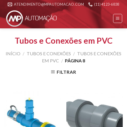
Skip
ATENDIMENTO@MPAUTOMACAO.COM
(11) 4123-6838
to
content
Tubos e Conexões em PVC
INÍCIO
/
TUBOS E CONEXÕES
/
TUBOS E CONEXÕES
EM PVC
/
PÁGINA 8
FILTRAR