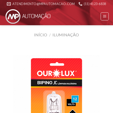
Skip
ATENDIMENTO@MPAUTOMACAO.COM
(11) 4123-6838
to
content
INÍCIO
/
ILUMINAÇÃO