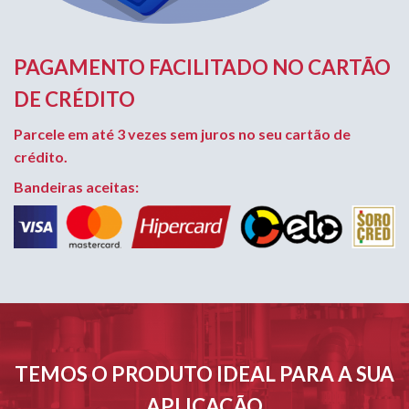
PAGAMENTO FACILITADO NO CARTÃO
DE CRÉDITO
Parcele em até 3 vezes sem juros no seu cartão de
crédito.
Bandeiras aceitas:
TEMOS O PRODUTO IDEAL PARA A SUA
APLICAÇÃO