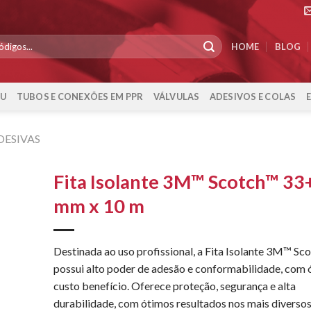
HOME
BLOG
-U
TUBOS E CONEXÕES EM PPR
VÁLVULAS
ADESIVOS E COLAS
DESIVAS
Fita Isolante 3M™ Scotch™ 33+
mm x 10 m
Destinada ao uso profissional, a Fita Isolante 3M™ S
possui alto poder de adesão e conformabilidade, com
custo benefício. Oferece proteção, segurança e alta
durabilidade, com ótimos resultados nos mais diversos