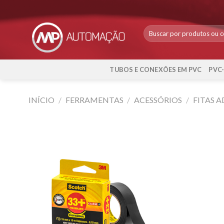
Skip
to
content
TUBOS E CONEXÕES EM PVC
PVC
INÍCIO
/
FERRAMENTAS
/
ACESSÓRIOS
/
FITAS A