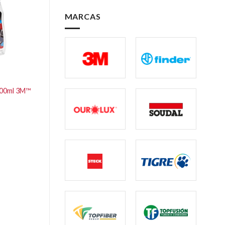
MARCAS
100ml 3M™