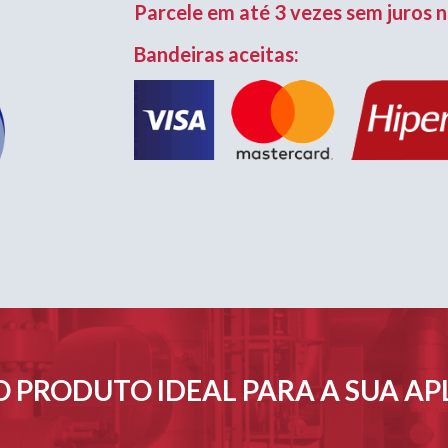
Parcele em até 3 vezes sem juros n
Bandeiras aceitas:
 PRODUTO IDEAL PARA A SUA A