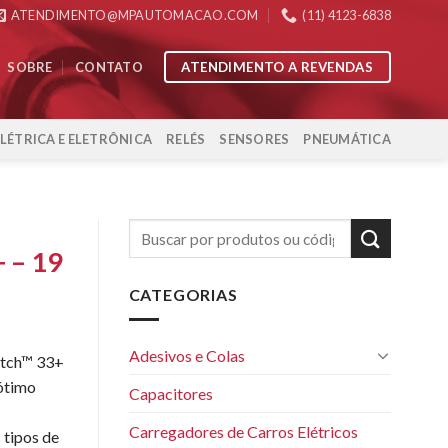
ATENDIMENTO@MPAUTOMACAO.COM
(11) 4123-6838
ATENDIMENTO A REVENDAS
SOBRE
CONTATO
ELÉTRICA E ELETRÔNICA
RELÉS
SENSORES
PNEUMÁTICA
 – 19
CATEGORIAS
Adesivos e Colas
cotch™ 33+
 ótimo
Capacitores
Carregadores de Carros Elétricos
 tipos de