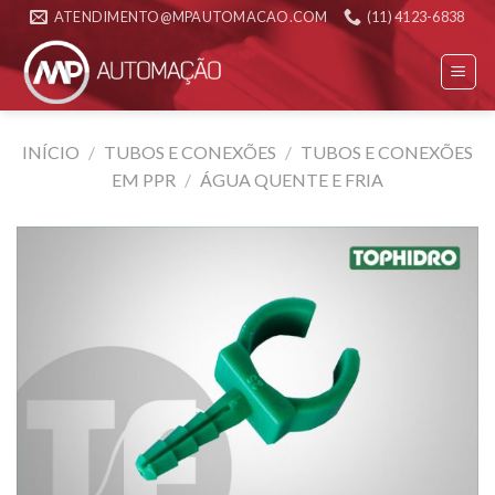
Skip
ATENDIMENTO@MPAUTOMACAO.COM
(11) 4123-6838
to
content
INÍCIO
/
TUBOS E CONEXÕES
/
TUBOS E CONEXÕES
EM PPR
/
ÁGUA QUENTE E FRIA