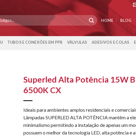
HOME
BLOG
-U
TUBOS E CONEXÕES EM PPR
VÁLVULAS
ADESIVOS E COLAS
Superled Alta Potência 15W B
6500K CX
Ideais para ambientes amplos residenciais e comerciais
Lâmpadas SUPERLED ALTA POTÊNCIA mantêm a eleg
minimalismo permitindo a instalação de apenas um mo
possuem o melhor da tecnologia LED, alta potência e a