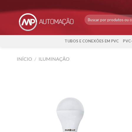
Skip
to
content
TUBOS E CONEXÕES EM PVC
PVC
INÍCIO
/
ILUMINAÇÃO