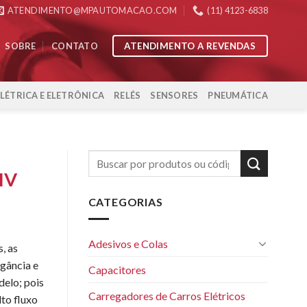
ATENDIMENTO@MPAUTOMACAO.COM
(11) 4123-6838
ATENDIMENTO A REVENDAS
SOBRE
CONTATO
ELÉTRICA E ELETRÔNICA
RELÉS
SENSORES
PNEUMÁTICA
IV
CATEGORIAS
Adesivos e Colas
, as
ância e
Capacitores
delo; pois
Carregadores de Carros Elétricos
lto fluxo