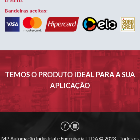
crédito.
Bandeiras aceitas:
TEMOS O PRODUTO IDEAL PARA A SUA
APLICAÇÃO
MP Automação Industrial e Engenharia LTDA © 2023 - Todos os