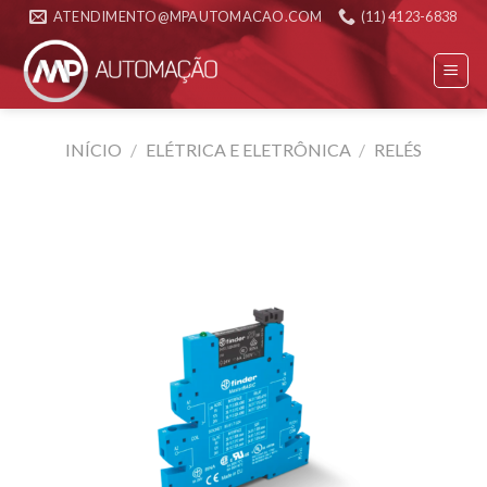
Skip
ATENDIMENTO@MPAUTOMACAO.COM
(11) 4123-6838
to
content
INÍCIO
/
ELÉTRICA E ELETRÔNICA
/
RELÉS