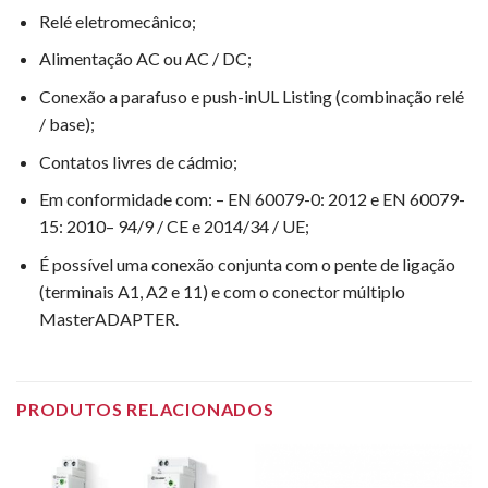
Relé eletromecânico;
Alimentação AC ou AC / DC;
Conexão a parafuso e push-inUL Listing (combinação relé
/ base);
Contatos livres de cádmio;
Em conformidade com: – EN 60079-0: 2012 e EN 60079-
15: 2010– 94/9 / CE e 2014/34 / UE;
É possível uma conexão conjunta com o pente de ligação
(terminais A1, A2 e 11) e com o conector múltiplo
MasterADAPTER.
PRODUTOS RELACIONADOS