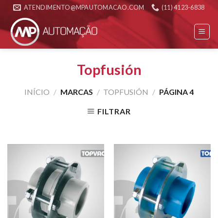
Skip
ATENDIMENTO@MPAUTOMACAO.COM
(11) 4123-6838
to
content
Topfusión
INÍCIO
/
MARCAS
/
TOPFUSIÓN
/
PÁGINA 4
FILTRAR