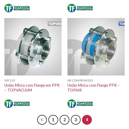
VÁCUO
AR COMPRIMIDO
União Mista com Flange em PPR
União Mista com Flange PPR –
– TOPVACUUM
TOPAIR
1
2
3
4