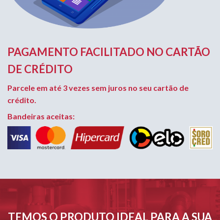
PAGAMENTO FACILITADO NO CARTÃO
DE CRÉDITO
Parcele em até 3 vezes sem juros no seu cartão de
crédito.
Bandeiras aceitas:
TEMOS O PRODUTO IDEAL PARA A SUA