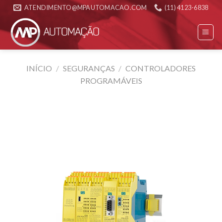
Skip
ATENDIMENTO@MPAUTOMACAO.COM
(11) 4123-6838
to
content
INÍCIO
/
SEGURANÇAS
/
CONTROLADORES
PROGRAMÁVEIS