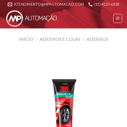
Skip
ATENDIMENTO@MPAUTOMACAO.COM
(11) 4123-6838
to
content
INÍCIO
/
ADESIVOS E COLAS
/
ADESIVOS