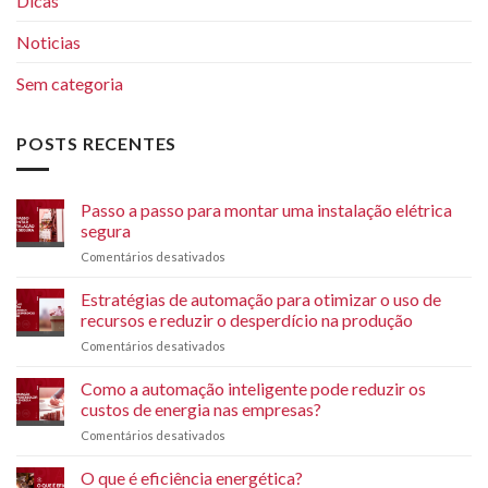
Dicas
Noticias
Sem categoria
POSTS RECENTES
Passo a passo para montar uma instalação elétrica
segura
Comentários desativados
em
Passo
a
Estratégias de automação para otimizar o uso de
passo
recursos e reduzir o desperdício na produção
para
Comentários desativados
em
montar
Estratégias
uma
de
Como a automação inteligente pode reduzir os
instalação
automação
elétrica
custos de energia nas empresas?
para
segura
Comentários desativados
em
otimizar
Como
o
a
O que é eficiência energética?
uso