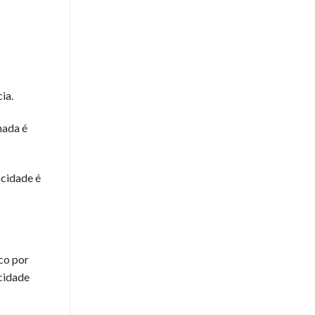
cia.
nada é
ocidade é
ico por
ocidade