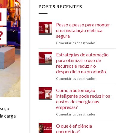
POSTS RECENTES
Passo a passo para montar
uma instalação elétrica
segura
Comentários desativados
em
Passo
a
Estratégias de automação
passo
para otimizar o uso de
para
recursos e reduzir o
montar
desperdício na produção
uma
instalação
Comentários desativados
em
elétrica
Estratégias
segura
de
Como a automação
automação
inteligente pode reduzir os
para
custos de energia nas
otimizar
empresas?
so, o
o
uso
Comentários desativados
em
la carga
de
Como
recursos
a
O que é eficiência
e
automação
energética?