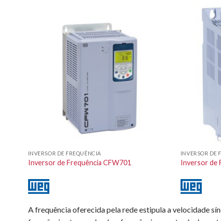
INVERSOR DE FREQUÊNCIA
INVERSOR DE 
Inversor de Frequência CFW701
Inversor de
A frequência oferecida pela rede estipula a velocidade sí