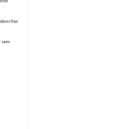
motor
descritas
r sem