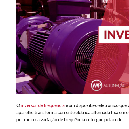
O
inversor de frequência
é um dispositivo eletrônico que v
aparelho transforma corrente elétrica alternada fixa em 
por meio da variação de frequência entregue pela rede.