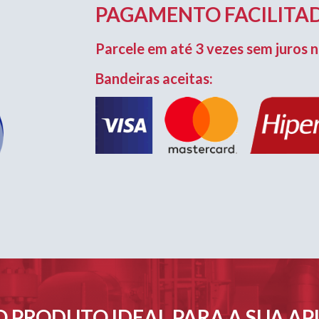
PAGAMENTO FACILITAD
Parcele em até 3 vezes sem juros n
Bandeiras aceitas:
 PRODUTO IDEAL PARA A SUA A