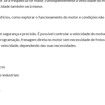
r. Se a frequência for maior, consequentemente a velocidade do 
locidade também será menor.
efícios, como explorar o funcionamento do motor e condições não 
om segurança e precisão. É possível controlar a velocidade do moto
programação, frenagem direta no motor sem necessidade de freios
 velocidade, dependendo das suas necessidades.
icos
 industriais
r